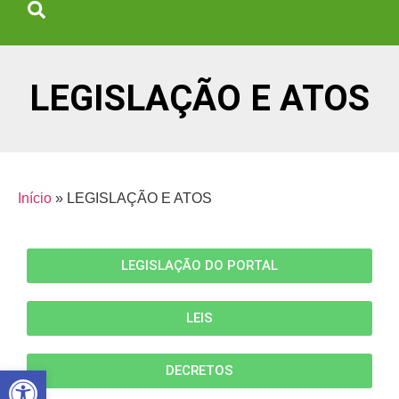
LEGISLAÇÃO E ATOS
Início
»
LEGISLAÇÃO E ATOS
LEGISLAÇÃO DO PORTAL
LEIS
Abrir a barra de ferramentas
DECRETOS