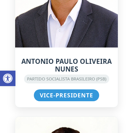
ANTONIO PAULO OLIVEIRA
NUNES
Abrir a barra de ferramentas
PARTIDO SOCIALISTA BRASILEIRO (PSB)
VICE-PRESIDENTE