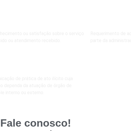
s tipos de manifestações
OGIO
SOLICITA
hecimento ou satisfação sobre o serviço
Requerimento de ad
ido ou atendimento recebido.
parte da administra
NÚNCIA
cação de prática de ato ilícito cuja
ão dependa da atuação de órgão de
le interno ou externo.
Fale conosco!