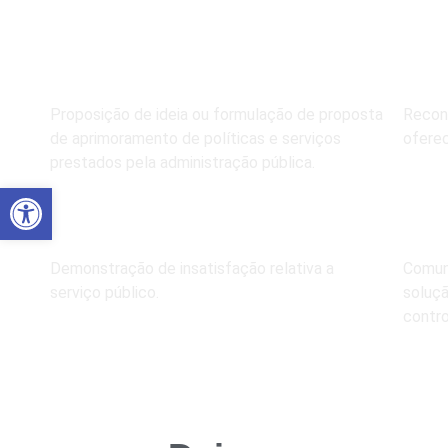
Quais são o
SUGESTÃO
EL
Proposição de ideia ou formulação de proposta
Recon
de aprimoramento de políticas e serviços
oferec
prestados pela administração pública.
Abrir a barra de ferramentas
RECLAMAÇÃO
DE
Demonstração de insatisfação relativa a
Comuni
serviço público.
soluç
contro