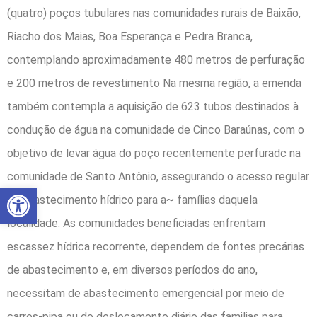
(quatro) poços tubulares nas comunidades rurais de Baixão,
Riacho dos Maias, Boa Esperança e Pedra Branca,
contemplando aproximadamente 480 metros de perfuração
e 200 metros de revestimento Na mesma região, a emenda
também contempla a aquisição de 623 tubos destinados à
condução de água na comunidade de Cinco Baraúnas, com o
objetivo de levar água do poço recentemente perfuradc na
comunidade de Santo Antônio, assegurando o acesso regular
Abrir a barra de ferramentas
ao abastecimento hídrico para a~ famílias daquela
localidade. As comunidades beneficiadas enfrentam
escassez hídrica recorrente, dependem de fontes precárias
de abastecimento e, em diversos períodos do ano,
necessitam de abastecimento emergencial por meio de
carros-pipa ou do deslocamento diário das familias para