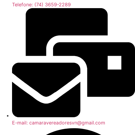
Telefone: (74) 3659-2289
E-mail: camaravereadoresvn@gmail.com