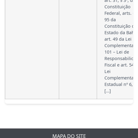
art. 31, § 3º, da
Constituição
Federal, arts. 63
95 da
Constituição do
Estado da Bahia
art. 49 da Lei
Complementar 
101 – Lei de
Responsabilida
Fiscal e art. 54 
Lei
Complementar
Estadual nº 6, d
[…]
MAPA DO SITE