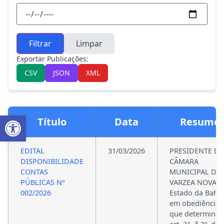
Filtrar
Limpar
Exportar Publicações:
CSV
JSON
XML
Abrir a barra de ferramentas
Título
Data
Resumo
EDITAL
31/03/2026
PRESIDENTE DA
DISPONIBILIDADE
CÂMARA
CONTAS
MUNICIPAL DE
PÚBLICAS Nº
VARZEA NOVA,
002/2026
Estado da Bahia
em obediência 
que determina 