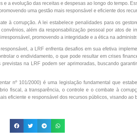
os e a evolução das receitas e despesas ao longo do tempo. Ess
promovendo uma gestão mais responsável e eficiente dos recur
te à corrupção. A lei estabelece penalidades para os gest
r convênios, além da responsabilização pessoal por atos de i
 irresponsável, promovendo a integridade e a ética na administr
 responsável, a LRF enfrenta desafios em sua efetiva impleme
ontrolar o endividamento, o que pode resultar em crises finan
es previstas na LRF podem ser aprimoradas, buscando garantir
ar nº 101/2000) é uma legislação fundamental que estabelec
brio fiscal, a transparência, o controle e o combate à corru
s eficiente e responsável dos recursos públicos, visando ao