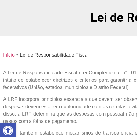
Lei de R
Início
»
Lei de Responsabilidade Fiscal
A Lei de Responsabilidade Fiscal (Lei Complementar nº 10
intuito de estabelecer diretrizes e critérios para garantir 
federativos (União, estados, municípios e Distrito Federal).
A LRF incorpora princípios essenciais que devem ser observa
despesas devem estar em conformidade com as receitas, evita
disso, a LRF determina que as despesas com pessoal não po
gastos com a folha de pagamento.
Abrir a barra de ferramentas
A LRF também estabelece mecanismos de transparência e c