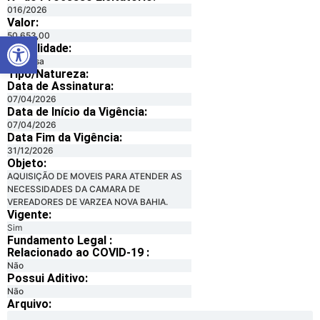
016/2026
Valor:
Abrir a barra de ferramentas
50.653,00
Modalidade:
Dispensa
Tipo/Natureza:
Data de Assinatura:
07/04/2026
Data de Início da Vigência:
07/04/2026
Data Fim da Vigência:
31/12/2026
Objeto:
AQUISIÇÃO DE MOVEIS PARA ATENDER AS
NECESSIDADES DA CAMARA DE
VEREADORES DE VARZEA NOVA BAHIA.
Vigente:
Sim
Fundamento Legal :​
Relacionado ao COVID-19 :​
Não
Possui Aditivo:​
Não
Arquivo: