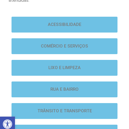
atendidas.
ACESSIBILIDADE
COMÉRCIO E SERVIÇOS
LIXO E LIMPEZA
RUA E BAIRRO
TRÂNSITO E TRANSPORTE
Abrir a barra de ferramentas